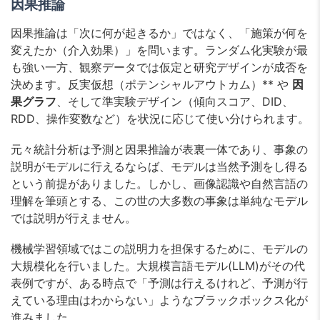
因果推論
因果推論は「次に何が起きるか」ではなく、「施策が何を
変えたか（介入効果）」を問います。ランダム化実験が最
も強い一方、観察データでは仮定と研究デザインが成否を
決めます。反実仮想（ポテンシャルアウトカム）** や
因
果グラフ
、そして準実験デザイン（傾向スコア、DID、
RDD、操作変数など）を状況に応じて使い分けられます。
元々統計分析は予測と因果推論が表裏一体であり、事象の
説明がモデルに行えるならば、モデルは当然予測をし得る
という前提がありました。しかし、画像認識や自然言語の
理解を筆頭とする、この世の大多数の事象は単純なモデル
では説明が行えません。
機械学習領域ではこの説明力を担保するために、モデルの
大規模化を行いました。大規模言語モデル(LLM)がその代
表例ですが、ある時点で「予測は行えるけれど、予測が行
えている理由はわからない」ようなブラックボックス化が
進みました。