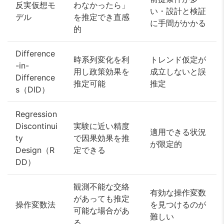
反実仮想モ
わなかったら」
い・設計と検証
デル
を推定でき直感
に手間がかかる
的
Difference
時系列変化を利
トレンド仮定が
-in-
用し政策効果を
成立しないと誤
Difference
推定可能
推定
s（DID）
Regression
Discontinui
実験に近い精度
適用できる状況
ty
で因果効果を推
が限定的
Design（R
定できる
DD）
観測不能な交絡
有効な操作変数
があっても推定
操作変数法
を見つけるのが
可能な場合があ
難しい
る