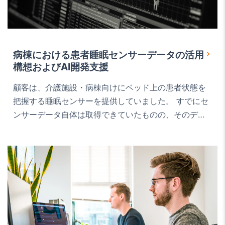
病棟における患者睡眠センサーデータの活用
構想およびAI開発支援
顧客は、介護施設・病棟向けにベッド上の患者状態を
把握する睡眠センサーを提供していました。 すでにセ
ンサーデータ自体は取得できていたものの、そのデー
タを現場でどのように活かし、介護者にとって実際に
役立つ形のサービスへ落とし込むかが明確になってい
ない状況でした。 顧客側では、サービス全体の設計、
広報、プロジェクト推進を担う責任者が中心となって
検討を進めており、単なるデータ分析ではなく、現場
で使われる機…