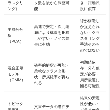
ラスタリ
タ数を後から調整可
き・距離尺
ング）
能
度に依存
線形構造し
高速で安定・次元削
か捉えられ
主成分分
減により構造を把握
ない・クラ
析
しやすい・ノイズ除
スタリング
（PCA）
去に有効
手法そのも
のではない
初期値依
確率的解釈が可能・
混合正規
存・分布仮
柔軟なクラスタ形
モデル
定が必要・
状・所属確率が得ら
（GMM）
局所最適に
れる
陥る可能性
結果の安定
トピック
性が低い・
文書データの潜在テ
モデル
パラメータ