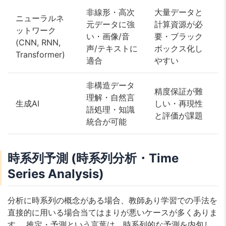
非線形・高次
大量データと
ニューラルネ
元データに強
計算資源が必
ットワーク
い・画像/音
要・ブラック
(CNN, RNN,
声/テキストに
ボックス化し
Transformer)
適合
やすい
非構造データ
精度保証が難
理解・自然言
生成AI
しい・再現性
語処理・知識
と評価が課題
統合が可能
時系列予測 (時系列分析・Time
Series Analysis)
分析に時系列の概念がある場合、教師あり学習での手法を
直接的に用いる場合当てはまりが悪いケースが多くありま
す。 推定・予測という言葉は、時系列的な予測を内包し