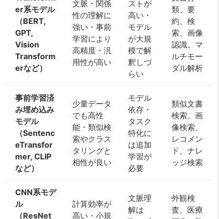
文脈・関係
ストが
er系モデル
類、要
性の理解に
高い・
（BERT,
約、検
強い・事前
モデル
GPT,
索、画像
学習により
が大規
Vision
認識、マ
高精度・汎
模で解
Transform
ルチモー
用性が高い
釈しづ
erなど）
ダル解析
らい
事前学習済
モデル
少量データ
類似文書
み埋め込み
依存・
でも高性
検索、画
モデル
タスク
能・類似検
像検索、
（Sentenc
特化に
索やクラス
レコメン
eTransfor
は追加
タリングと
ド、ナレ
mer, CLIP
学習が
相性が良い
ッジ検索
など）
必要
CNN系モデ
文脈理
外観検
ル
計算効率が
解は
査、医療
（ResNet
高い・小規