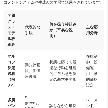
コメンドシステムや生成AIの学習で活用もされています。
問題
クラ
何を扱う枠組み
ス・
代表的な
主な応
か（平易な説
モデ
手法
用分野
明）
ル枠
組み
マル
在庫制
コフ
状態に応じて最
御、設
動的計画
決定
適な行動を継続
備運
法、価値
過程
的に選ぶ意思決
用、動
反復法
（M
定の基本モデル
的価格
DP）
設定
ε-
多腕
レコメ
greedy、
バン
試しながら最良
ンド、