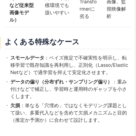
Transfo
画像、監
など従来型
模環境でも
rmerに
視映像解
画像モデ
扱いやすい
劣る
析
ル）
よくある特殊なケース
スモールデータ
：ベイズ推定で不確実性を明示し、転
移学習で既存知識を再利用し、正則化（Lasso/Elastic
Netなど）で過学習を抑えて安定化させます。
データの偏り（分布ずれ・サンプリング偏り）
：重み
付けなどで補正し、学習時と運用時のギャップを小さ
くします。
欠損
：単なる「穴埋め」ではなくモデリング課題とし
て扱い、多重代入などを含めて欠損メカニズムと目的
（推定か予測か）に合わせて設計します。