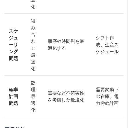
化
組
み
スケ
合
ジュ
シフト作
わ
順序や時間割を最
ーリ
成、生産ス
せ
適化する
ング
ケジュール
最
問題
適
化
数
確率
理
需要変動下
需要など不確実性
計画
最
の在庫、電
を考慮した最適化
問題
適
力需給計画
化