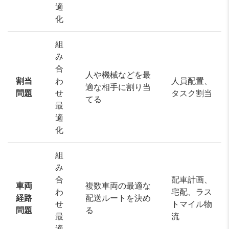
適
化
組
み
合
人や機械などを最
割当
わ
人員配置、
適な相手に割り当
問題
せ
タスク割当
てる
最
適
化
組
み
合
配車計画、
車両
複数車両の最適な
わ
宅配、ラス
経路
配送ルートを決め
せ
トマイル物
問題
る
最
流
適