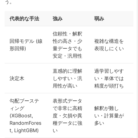
う。
代表的な手法
強み
弱み
信頼性・解釈
回帰モデル (線
性の高さ・少
複雑な構造を
形回帰)
量データでも
表現しにくい
安定・汎用性
直感的に理解
過学習しやす
決定木
しやすい・汎
い・単体では
用性が高い
精度が頭打ち
勾配ブーステ
表形式データ
ィング
で非常に高精
解釈が難し
(XGBoost,
度・欠損や異
い・計算量が
RandomFores
種データに強
多い
t, LightGBM)
い