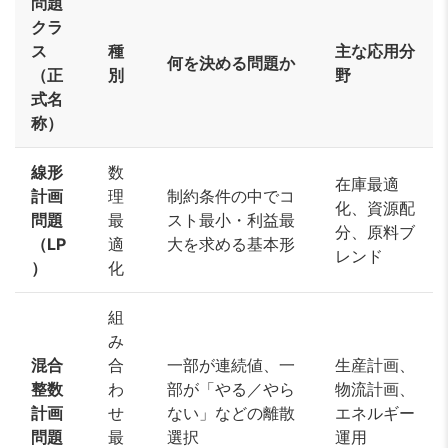
問題
クラ
ス
種
主な応用分
何を決める問題か
（正
別
野
式名
称）
線形
数
在庫最適
計画
理
制約条件の中でコ
化、資源配
問題
最
スト最小・利益最
分、原料ブ
（LP
適
大を求める基本形
レンド
）
化
組
み
混合
合
一部が連続値、一
生産計画、
整数
わ
部が「やる／やら
物流計画、
計画
せ
ない」などの離散
エネルギー
問題
最
選択
運用