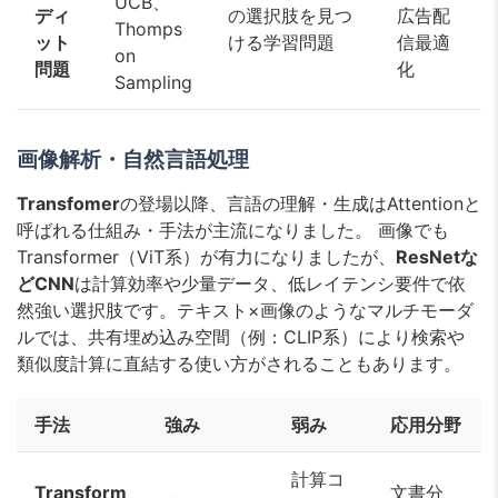
UCB、
ディ
の選択肢を見つ
広告配
Thomps
ット
ける学習問題
信最適
on
問題
化
Sampling
画像解析・自然言語処理
Transfomer
の登場以降、言語の理解・生成はAttentionと
呼ばれる仕組み・手法が主流になりました。 画像でも
Transformer（ViT系）が有力になりましたが、
ResNetな
どCNN
は計算効率や少量データ、低レイテンシ要件で依
然強い選択肢です。テキスト×画像のようなマルチモーダ
ルでは、共有埋め込み空間（例：CLIP系）により検索や
類似度計算に直結する使い方がされることもあります。
手法
強み
弱み
応用分野
計算コ
Transform
文書分