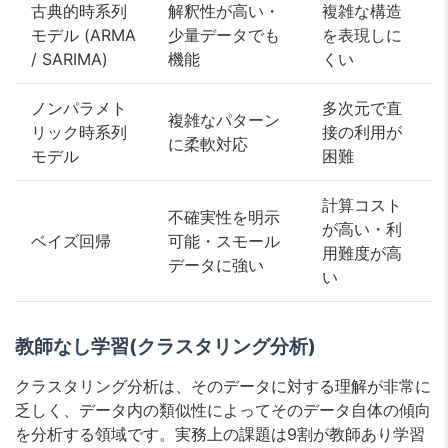
古典的時系列
解釈性が高い・
複雑な構造
モデル (ARMA
少量データでも
を表現しに
/ SARIMA)
機能
くい
ノンパラメト
多次元で直
複雑なパターン
リック時系列
接の利用が
に柔軟対応
モデル
困難
計算コスト
不確実性を明示
が高い・利
ベイズ回帰
可能・スモール
用難度が高
データに強い
い
教師なし学習(クラスタリング分析)
クラスタリング分析は、そのデータに対する理解が非常に
乏しく、データ内の類似性によってそのデータ自体の傾向
を分析する領域です。実務上の課題は9割が教師あり学習