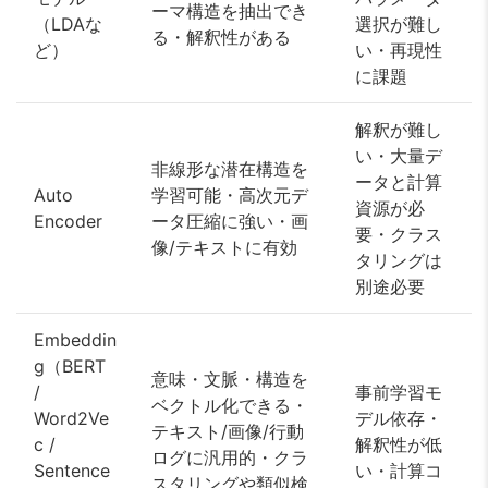
ーマ構造を抽出でき
（LDAな
選択が難し
る・解釈性がある
ど）
い・再現性
に課題
解釈が難し
い・大量デ
非線形な潜在構造を
ータと計算
Auto
学習可能・高次元デ
資源が必
Encoder
ータ圧縮に強い・画
要・クラス
像/テキストに有効
タリングは
別途必要
Embeddin
g（BERT
意味・文脈・構造を
/
事前学習モ
ベクトル化できる・
Word2Ve
デル依存・
テキスト/画像/行動
c /
解釈性が低
ログに汎用的・クラ
Sentence
い・計算コ
スタリングや類似検