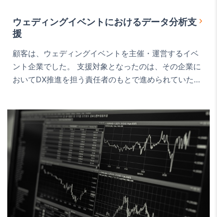
ウェディングイベントにおけるデータ分析支
援
顧客は、ウェディングイベントを主催・運営するイベ
ント企業でした。 支援対象となったのは、その企業に
おいてDX推進を担う責任者のもとで進められていた、
データ活用による売上向上と運営高度化の取り組みで
す。 ウェディングイベント運営では、集客だけでな
く、来場者ごとの提案内容、関連商品の販売、価格設
定など、複数の要素が収益性に影響します。 そのた
め、個別施策ごとの勘や経験に頼るのではなく、デー
タに基づいて…