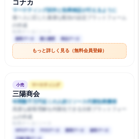
コナカ
マーケティング試作と効果検証が行えるように
個々人に応じた最適な配信の設定プラットフォーム
の作成
利用データ/ソース
顧客データ
購入履歴
商品データ
もっと詳しく見る（無料会員登録）
小売
マーケティング
三陽商会
年間数千万円近くの人的リソース代替効果獲得
高度な顧客理解を内製化できる分析プラットフォー
ムの作成
利用データ/ソース
NPSデータ
POSデータ
購買データ
顧客データ
店舗行動データ