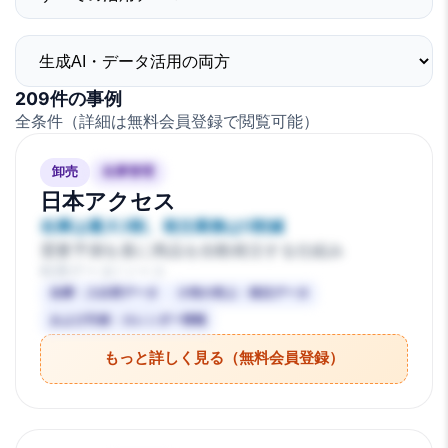
209
件の事例
全条件
（詳細は無料会員登録で閲覧可能）
卸売
在庫管理
日本アクセス
在庫は最大3割、発注業務は5割減
需要予測を基に商品を自動発注する仕組み
利用データ/ソース
在庫・入出荷データ
小売の売上・発注データ
および天候・カレンダー情報
もっと詳しく見る（無料会員登録）