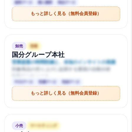
顧客データ
購入履歴
商品データ
もっと詳しく見る（無料会員登録）
卸売
営業
国分グループ本社
営業提案の時間削減と、未知のインサイトの発掘
対象商品の売り上げに起因する要因の自動分析
利用データ/ソース
POSデータ
客層データ
気候データ
もっと詳しく見る（無料会員登録）
小売
マーケティング