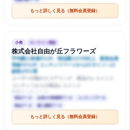
もっと詳しく見る（無料会員登録）
小売
オンライン通販
株式会社自由が丘フラワーズ
平均購入単価8%UP、商品購入CVR向上、新規会員
登録10%UP, コンテンツページからECサイトへの
総客が5%増
ユーザー行動のスコアリング、商品のレコメンド、
コンテンツからの商品レコメンド
利用データ/ソース
商品データ
会員の行動履歴データ
コンテンツデータ
商品データ
購入履歴データ
もっと詳しく見る（無料会員登録）