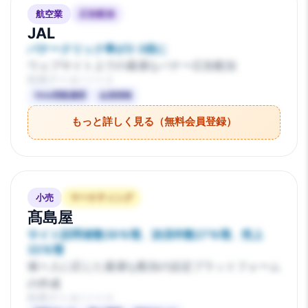
航空業
広告配信
JAL
バナークリック率が2-3倍に
ウェブサイト上での最適なバナー広告配信
利用データ/ソース
Web閲覧履歴
会員情報
もっと詳しく見る（無料会員登録）
小売
マーケティング
髙島屋
サイト訪問者数39％増、決済件数27％増、売上
33％増
個々人に応じた最適な配信の設定プラットフォーム
の作成
利用データ/ソース