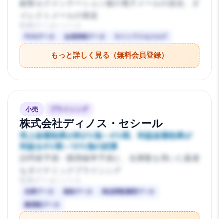
顧客セグメンテーション後の電子メールの送信、ダ
イレクトメールの発送
利用データ/ソース
POSデータ
会員情報データ
サイトアクセスログ
もっと詳しく見る（無料会員登録）
小売
プライシング
株式会社ディノス・セシール
売上改善効果が約2%強～4%弱、利益改善効果が
利益を6%弱～10%強の試算
訪問者予測・購買確率予測と、在庫数を用いた最適
なダイナミックプライシング
利用データ/ソース
在庫データ
価格データ
商品閲覧履歴データ
購買数データ