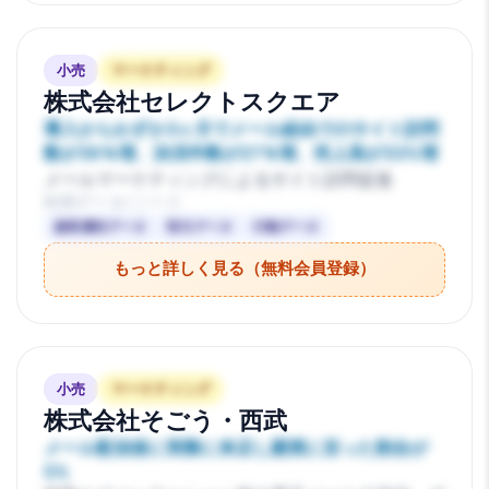
小売
マーケティング
株式会社セレクトスクエア
導入からわずか3ヶ月でメール経由でのサイト訪問
数が39％増、決済件数が27％増、売上高が33%増
メールマーケティングによるサイト訪問促進
利用データ/ソース
顧客属性データ
取引データ
行動データ
もっと詳しく見る（無料会員登録）
小売
マーケティング
株式会社そごう・西武
メール配信後に実際に来店し購買に至った割合が
5%