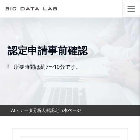
認定申請事前確認
所要時間は約7〜10分です。
›
AI・データ分析人材認定
本ページ