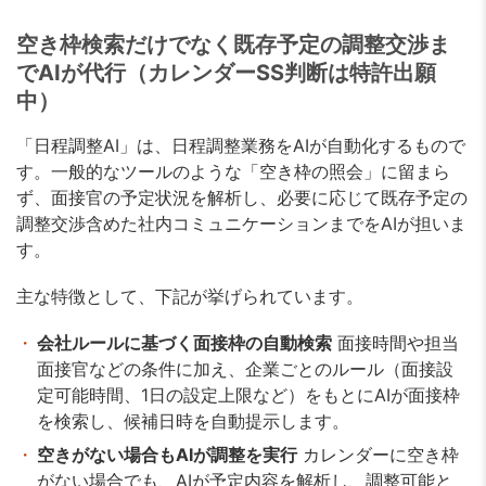
空き枠検索だけでなく既存予定の調整交渉ま
でAIが代行（カレンダーSS判断は特許出願
中）
「日程調整AI」は、日程調整業務をAIが自動化するもので
す。一般的なツールのような「空き枠の照会」に留まら
ず、面接官の予定状況を解析し、必要に応じて既存予定の
調整交渉含めた社内コミュニケーションまでをAIが担いま
す。
主な特徴として、下記が挙げられています。
会社ルールに基づく面接枠の自動検索
面接時間や担当
面接官などの条件に加え、企業ごとのルール（面接設
定可能時間、1日の設定上限など）をもとにAIが面接枠
を検索し、候補日時を自動提示します。
空きがない場合もAIが調整を実行
カレンダーに空き枠
がない場合でも、AIが予定内容を解析し、調整可能と