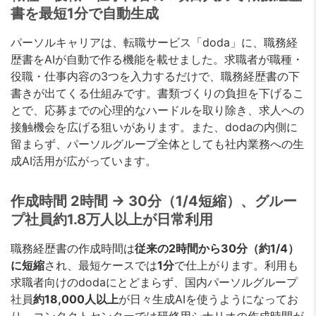
書を最短1分で自動生成
パーソルキャリアは、転職サービス「doda」に、職務経
歴書をAIが自動で作る機能を載せました。求職者が職種・
役職・仕事内容の3つを入力するだけで、職務経歴書の下
書きが出てくる仕組みです。書類づくりの負担を下げるこ
とで、応募までの心理的なハードルを取り除き、求人への
接触機会を広げる狙いがあります。また、dodaの内側に
留まらず、パーソルグループ全体としても社内業務への生
成AI活用が広がっています。
作成時間 2時間 → 30分（1/4短縮）、グルー
プ社員約1.8万人以上が日常利用
職務経歴書の作成時間は
従来の2時間から30分（約1/4）
に短縮
され、最短ケースでは
1分
で仕上がります。利用も
求職者向けのdodaにとどまらず、国内パーソルグループ
社員
約18,000人以上
が日々生成AIを使うようになってお
り、コンタクトセンターでは研修用シナリオの作成時間が