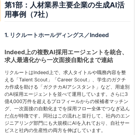
第1部：人材業界主要企業の生成AI活
用事例（7社）
1. リクルートホールディングス／Indeed
Indeed上の複数AI採用エージェントを統合、
求人最適化から一次面接自動化まで連結
リクルートはIndeed上で、求人タイトルや職務内容を整
える「Talent Scout」「Career Scout」、学生のガクチ
カ作成を助ける「ガクチカAIアシスタント」など、用途別
のAI採用エージェントを並べて運用しています。さらに3
億4,000万件を超えるプロフィールからの候補者マッチン
グ、一次面接の自動化までを採用フロー全体でつなぎ込ん
だ点が特徴です。同社はこの流れと並行して、社内のエン
ジニアリング部門にも大規模にAIを入れており、自社サー
ビスと社内の生産性の両方を伸ばしています。