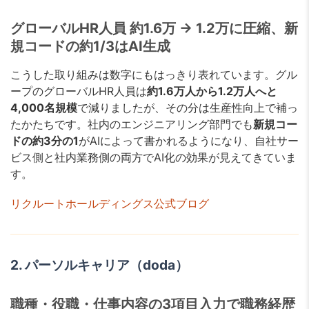
グローバルHR人員 約1.6万 → 1.2万に圧縮、新
規コードの約1/3はAI生成
こうした取り組みは数字にもはっきり表れています。グル
ープのグローバルHR人員は
約1.6万人から1.2万人へと
4,000名規模
で減りましたが、その分は生産性向上で補っ
たかたちです。社内のエンジニアリング部門でも
新規コー
ドの約3分の1
がAIによって書かれるようになり、自社サー
ビス側と社内業務側の両方でAI化の効果が見えてきていま
す。
リクルートホールディングス公式ブログ
2. パーソルキャリア（doda）
職種・役職・仕事内容の3項目入力で職務経歴