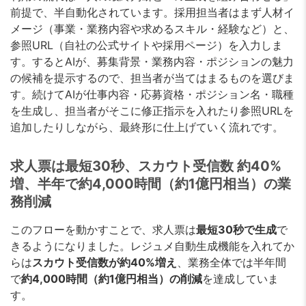
前提で、半自動化されています。採用担当者はまず人材イ
メージ（事業・業務内容や求めるスキル・経験など）と、
参照URL（自社の公式サイトや採用ページ）を入力しま
す。するとAIが、募集背景・業務内容・ポジションの魅力
の候補を提示するので、担当者が当てはまるものを選びま
す。続けてAIが仕事内容・応募資格・ポジション名・職種
を生成し、担当者がそこに修正指示を入れたり参照URLを
追加したりしながら、最終形に仕上げていく流れです。
求人票は最短30秒、スカウト受信数 約40%
増、半年で約4,000時間（約1億円相当）の業
務削減
このフローを動かすことで、求人票は
最短30秒で生成
で
きるようになりました。レジュメ自動生成機能を入れてか
らは
スカウト受信数が約40%増え
、業務全体では半年間
で
約4,000時間（約1億円相当）の削減
を達成していま
す。