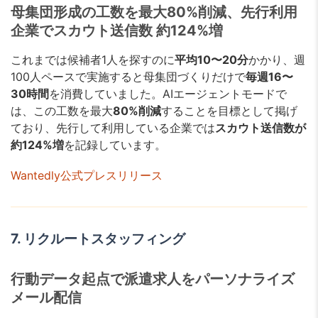
母集団形成の工数を最大80%削減、先行利用
企業でスカウト送信数 約124%増
これまでは候補者1人を探すのに
平均10〜20分
かかり、週
100人ペースで実施すると母集団づくりだけで
毎週16〜
30時間
を消費していました。AIエージェントモードで
は、この工数を最大
80%削減
することを目標として掲げ
ており、先行して利用している企業では
スカウト送信数が
約124%増
を記録しています。
Wantedly公式プレスリリース
7. リクルートスタッフィング
行動データ起点で派遣求人をパーソナライズ
メール配信