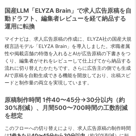
国産LLM「ELYZA Brain」で求人広告原稿を自
動ドラフト、編集者レビューを経て納品する
運用に転換
マイナビは、求人広告原稿の作成に、ELYZA社の国産大規
模言語モデル「ELYZA Brain」を導入しました。求職者属
性や掲載店舗の特徴を入れるとAIが広告原稿の下書きをつ
くり、編集者がそれをレビューして仕上げてから納品する
流れに切り替えたかたちです。さらに広告主の側でも生成
AIで原稿を自動生成できる機能を開放しており、出稿スピ
ードと制作量の両立を実現しています。
原稿制作時間 1件40〜45分→30分以内（約
30%削減）、月間500〜700時間の工数削減
を想定
このフローへの切り替えにより、求人広告原稿の制作時間
は
1件あたり40〜45分から30分以内
（約30%削減）に短