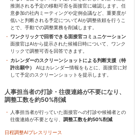
推測される予定の移動可否を面接官に確認します。任
意参加の社内ミーティングや定例会議など、重要度が
低いと判断される予定についてAIが調整依頼を行うこ
とで、手動での調整業務を削減します。
ワンクリックで回答できる面接官コミュニケーション
面接官はAIから提示された候補日時について、ワンク
リックで調整可否を回答できます。
カレンダーのスクリーンショットによる判断支援（特
許出願中）
AIはカレンダー情報をもとに、面接官に対
して予定のスクリーンショットを提示します。
人事担当者の打診・往復連絡が不要になり、
調整工数を約50%削減
人事担当者が行っていた面接官への打診や候補者との
往復連絡が不要となり、
調整工数を約50%削減
日程調整AIプレスリリース