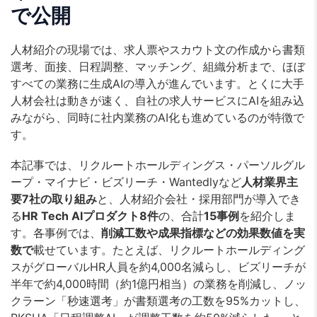
で公開
人材紹介の現場では、求人票やスカウト文の作成から書類
選考、面接、日程調整、マッチング、組織分析まで、ほぼ
すべての業務に生成AIの導入が進んでいます。とくに大手
人材会社は動きが速く、自社の求人サービスにAIを組み込
みながら、同時に社内業務のAI化も進めているのが特徴で
す。
本記事では、リクルートホールディングス・パーソルグル
ープ・マイナビ・ビズリーチ・Wantedlyなど
人材業界主
要7社の取り組み
と、人材紹介会社・採用部門が導入でき
る
HR Tech AIプロダクト8件
の、合計
15事例
を紹介しま
す。各事例では、
削減工数や成果指標などの効果数値を実
数で
載せています。たとえば、リクルートホールディング
スがグローバルHR人員を約4,000名減らし、ビズリーチが
半年で約4,000時間（約1億円相当）の業務を削減し、ノッ
クラーン「秒速選考」が書類選考の工数を95%カットし、