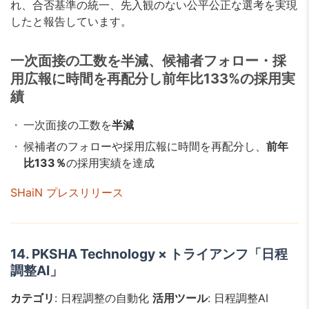
れ、合否基準の統一、先入観のない公平公正な選考を実現
したと報告しています。
一次面接の工数を半減、候補者フォロー・採
用広報に時間を再配分し前年比133%の採用実
績
一次面接の工数を
半減
候補者のフォローや採用広報に時間を再配分し、
前年
比133％
の採用実績を達成
SHaiN プレスリリース
14. PKSHA Technology × トライアンフ「日程
調整AI」
カテゴリ
: 日程調整の自動化
活用ツール
: 日程調整AI