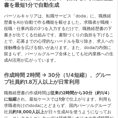
書を最短1分で自動生成
パーソルキャリアは、転職サービス「doda」に、職務経
歴書をAIが自動で作る機能を載せました。求職者が職種・
役職・仕事内容の3つを入力するだけで、職務経歴書の下
書きが出てくる仕組みです。書類づくりの負担を下げるこ
とで、応募までの心理的なハードルを取り除き、求人への
接触機会を広げる狙いがあります。また、dodaの内側に
留まらず、パーソルグループ全体としても社内業務への生
成AI活用が広がっています。
作成時間 2時間 → 30分（1/4短縮）、グルー
プ社員約1.8万人以上が日常利用
職務経歴書の作成時間は
従来の2時間から30分（約1/4）
に短縮
され、最短ケースでは
1分
で仕上がります。利用も
求職者向けのdodaにとどまらず、国内パーソルグループ
社員
約18,000人以上
が日々生成AIを使うようになってお
り、コンタクトセンターでは研修用シナリオの作成時間が