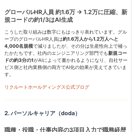
グローバルHR人員 約1.6万 → 1.2万に圧縮、新
規コードの約1/3はAI生成
こうした取り組みは数字にもはっきり表れています。グル
ープのグローバルHR人員は
約1.6万人から1.2万人へと
4,000名規模
で減りましたが、その分は生産性向上で補っ
たかたちです。社内のエンジニアリング部門でも
新規コー
ドの約3分の1
がAIによって書かれるようになり、自社サー
ビス側と社内業務側の両方でAI化の効果が見えてきていま
す。
リクルートホールディングス公式ブログ
2. パーソルキャリア（doda）
職種・役職・仕事内容の3項目入力で職務経歴