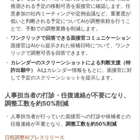
推測される予定の移動可否を面接官に確認します。任
意参加の社内ミーティングや定例会議など、重要度が
低いと判断される予定についてAIが調整依頼を行うこ
とで、手動での調整業務を削減します。
ワンクリックで回答できる面接官コミュニケーション
面接官はAIから提示された候補日時について、ワンク
リックで調整可否を回答できます。
カレンダーのスクリーンショットによる判断支援（特
許出願中）
AIはカレンダー情報をもとに、面接官に対
して予定のスクリーンショットを提示します。
人事担当者の打診・往復連絡が不要になり、
調整工数を約50%削減
人事担当者が行っていた面接官への打診や候補者との
往復連絡が不要となり、
調整工数を約50%削減
日程調整AIプレスリリース