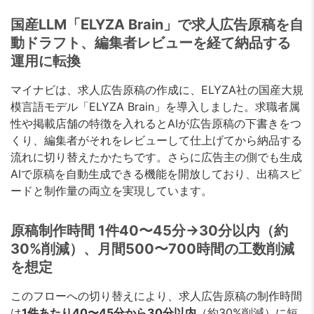
国産LLM「ELYZA Brain」で求人広告原稿を自
動ドラフト、編集者レビューを経て納品する
運用に転換
マイナビは、求人広告原稿の作成に、ELYZA社の国産大規
模言語モデル「ELYZA Brain」を導入しました。求職者属
性や掲載店舗の特徴を入れるとAIが広告原稿の下書きをつ
くり、編集者がそれをレビューして仕上げてから納品する
流れに切り替えたかたちです。さらに広告主の側でも生成
AIで原稿を自動生成できる機能を開放しており、出稿スピ
ードと制作量の両立を実現しています。
原稿制作時間 1件40〜45分→30分以内（約
30%削減）、月間500〜700時間の工数削減
を想定
このフローへの切り替えにより、求人広告原稿の制作時間
は
1件あたり40〜45分から30分以内
（約30%削減）に短