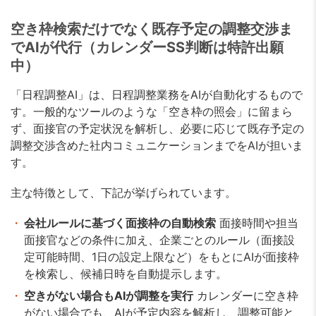
空き枠検索だけでなく既存予定の調整交渉ま
でAIが代行（カレンダーSS判断は特許出願
中）
「日程調整AI」は、日程調整業務をAIが自動化するもので
す。一般的なツールのような「空き枠の照会」に留まら
ず、面接官の予定状況を解析し、必要に応じて既存予定の
調整交渉含めた社内コミュニケーションまでをAIが担いま
す。
主な特徴として、下記が挙げられています。
会社ルールに基づく面接枠の自動検索
面接時間や担当
面接官などの条件に加え、企業ごとのルール（面接設
定可能時間、1日の設定上限など）をもとにAIが面接枠
を検索し、候補日時を自動提示します。
空きがない場合もAIが調整を実行
カレンダーに空き枠
がない場合でも、AIが予定内容を解析し、調整可能と