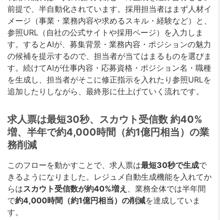
前提で、半自動化されています。採用担当者はまず人材イ
メージ（事業・業務内容や求めるスキル・経験など）と、
参照URL（自社の公式サイトや採用ページ）を入力しま
す。するとAIが、募集背景・業務内容・ポジションの魅力
の候補を提示するので、担当者が当てはまるものを選びま
す。続けてAIが仕事内容・応募資格・ポジション名・職種
を生成し、担当者がそこに修正指示を入れたり参照URLを
追加したりしながら、最終形に仕上げていく流れです。
求人票は最短30秒、スカウト受信数 約40%
増、半年で約4,000時間（約1億円相当）の業
務削減
このフローを動かすことで、求人票は
最短30秒で生成
で
きるようになりました。レジュメ自動生成機能を入れてか
らは
スカウト受信数が約40%増え
、業務全体では半年間
で
約4,000時間（約1億円相当）の削減
を達成していま
す。