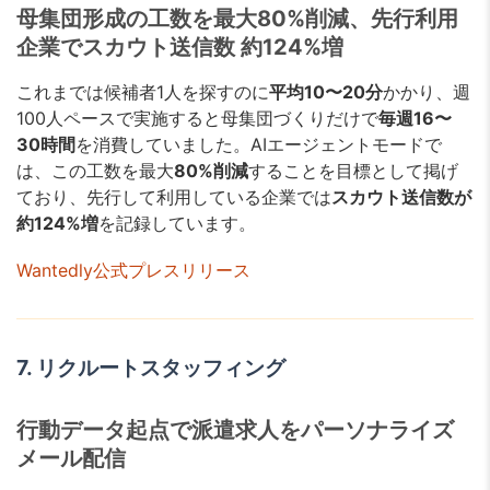
母集団形成の工数を最大80%削減、先行利用
企業でスカウト送信数 約124%増
これまでは候補者1人を探すのに
平均10〜20分
かかり、週
100人ペースで実施すると母集団づくりだけで
毎週16〜
30時間
を消費していました。AIエージェントモードで
は、この工数を最大
80%削減
することを目標として掲げ
ており、先行して利用している企業では
スカウト送信数が
約124%増
を記録しています。
Wantedly公式プレスリリース
7. リクルートスタッフィング
行動データ起点で派遣求人をパーソナライズ
メール配信