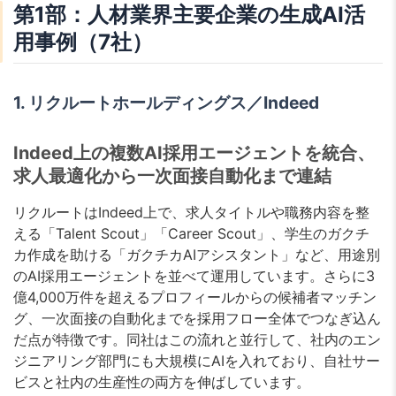
第1部：人材業界主要企業の生成AI活
用事例（7社）
1. リクルートホールディングス／Indeed
Indeed上の複数AI採用エージェントを統合、
求人最適化から一次面接自動化まで連結
リクルートはIndeed上で、求人タイトルや職務内容を整
える「Talent Scout」「Career Scout」、学生のガクチ
カ作成を助ける「ガクチカAIアシスタント」など、用途別
のAI採用エージェントを並べて運用しています。さらに3
億4,000万件を超えるプロフィールからの候補者マッチン
グ、一次面接の自動化までを採用フロー全体でつなぎ込ん
だ点が特徴です。同社はこの流れと並行して、社内のエン
ジニアリング部門にも大規模にAIを入れており、自社サー
ビスと社内の生産性の両方を伸ばしています。