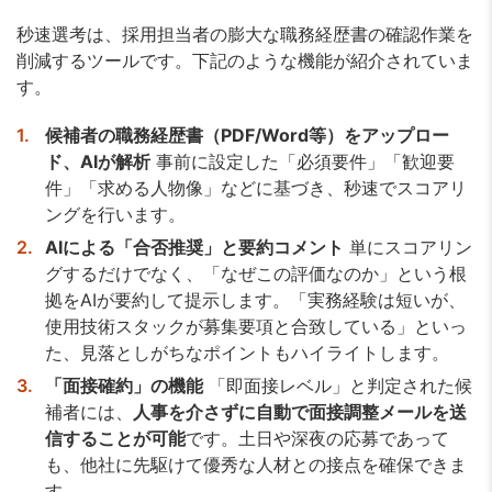
秒速選考は、採用担当者の膨大な職務経歴書の確認作業を
削減するツールです。下記のような機能が紹介されていま
す。
候補者の職務経歴書（PDF/Word等）をアップロー
ド、AIが解析
事前に設定した「必須要件」「歓迎要
件」「求める人物像」などに基づき、秒速でスコアリ
ングを行います。
AIによる「合否推奨」と要約コメント
単にスコアリン
グするだけでなく、「なぜこの評価なのか」という根
拠をAIが要約して提示します。「実務経験は短いが、
使用技術スタックが募集要項と合致している」といっ
た、見落としがちなポイントもハイライトします。
「面接確約」の機能
「即面接レベル」と判定された候
補者には、
人事を介さずに自動で面接調整メールを送
信することが可能
です。土日や深夜の応募であって
も、他社に先駆けて優秀な人材との接点を確保できま
す。