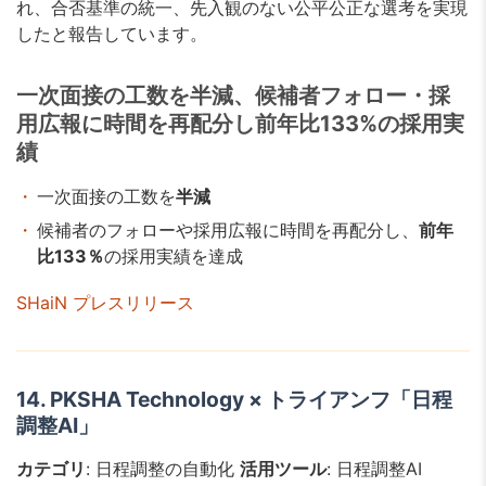
れ、合否基準の統一、先入観のない公平公正な選考を実現
したと報告しています。
一次面接の工数を半減、候補者フォロー・採
用広報に時間を再配分し前年比133%の採用実
績
一次面接の工数を
半減
候補者のフォローや採用広報に時間を再配分し、
前年
比133％
の採用実績を達成
SHaiN プレスリリース
14. PKSHA Technology × トライアンフ「日程
調整AI」
カテゴリ
: 日程調整の自動化
活用ツール
: 日程調整AI