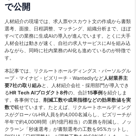
で公開
人材紹介の現場では、求人票やスカウト文の作成から書類
選考、面接、日程調整、マッチング、組織分析まで、ほぼ
すべての業務に生成AIの導入が進んでいます。とくに大手
人材会社は動きが速く、自社の求人サービスにAIを組み込
みながら、同時に社内業務のAI化も進めているのが特徴で
す。
本記事では、リクルートホールディングス・パーソルグル
ープ・マイナビ・ビズリーチ・Wantedlyなど
人材業界主
要7社の取り組み
と、人材紹介会社・採用部門が導入でき
る
HR Tech AIプロダクト8件
の、合計
15事例
を紹介しま
す。各事例では、
削減工数や成果指標などの効果数値を実
数で
載せています。たとえば、リクルートホールディング
スがグローバルHR人員を約4,000名減らし、ビズリーチが
半年で約4,000時間（約1億円相当）の業務を削減し、ノッ
クラーン「秒速選考」が書類選考の工数を95%カットし、