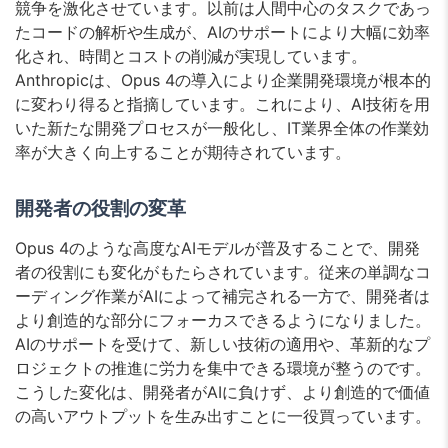
競争を激化させています。以前は人間中心のタスクであっ
たコードの解析や生成が、AIのサポートにより大幅に効率
化され、時間とコストの削減が実現しています。
Anthropicは、Opus 4の導入により企業開発環境が根本的
に変わり得ると指摘しています。これにより、AI技術を用
いた新たな開発プロセスが一般化し、IT業界全体の作業効
率が大きく向上することが期待されています。
開発者の役割の変革
Opus 4のような高度なAIモデルが普及することで、開発
者の役割にも変化がもたらされています。従来の単調なコ
ーディング作業がAIによって補完される一方で、開発者は
より創造的な部分にフォーカスできるようになりました。
AIのサポートを受けて、新しい技術の適用や、革新的なプ
ロジェクトの推進に労力を集中できる環境が整うのです。
こうした変化は、開発者がAIに負けず、より創造的で価値
の高いアウトプットを生み出すことに一役買っています。