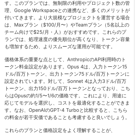
す。このプランでは、無制限の利用やプロジェクト数の管
理、Google Workspaceとの連携など、多くのメリットが
付いてきます。より大規模なプロジェクトを運営する場合
は、Maxプラン（$100/月〜）やTeamプラン（5名以上の
チーム向けで$25/月・人）がおすすめです。これらのプ
ランでは、処理速度の優先順位が高くなり、トークン容量
も増加するため、よりスムーズな運用が可能です。
価格体系の重要な点として、AnthropicのAPI利用時のト
ークン料金設定があります。Opus 4は、入力トークン15
ドル/百万トークン、出力トークン75ドル/百万トークンに
設定されています。対して、Sonnet 4は入力3ドル/百万
トークン、出力150ドル/百万トークンとなっており、こち
らはOpusの約1/5〜1/6の価格です。これにより、用途に
応じてモデルを選択し、コストを最適化することができま
す。なお、OpenAIのGPT-4 Turboと比較すると、こちら
の料金が若干安価であることも考慮すると良いでしょう。
これらのプランと価格設定をよく理解することが、