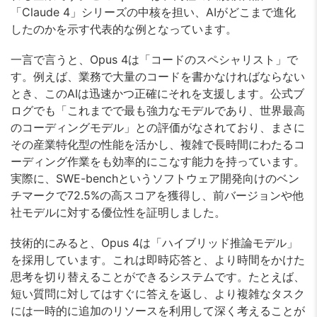
「Claude 4」シリーズの中核を担い、AIがどこまで進化
したのかを示す代表的な例となっています。
一言で言うと、Opus 4は「コードのスペシャリスト」で
す。例えば、業務で大量のコードを書かなければならない
とき、このAIは迅速かつ正確にそれを支援します。公式ブ
ログでも「これまでで最も強力なモデルであり、世界最高
のコーディングモデル」との評価がなされており、まさに
その産業特化型の性能を活かし、複雑で長時間にわたるコ
ーディング作業をも効率的にこなす能力を持っています。
実際に、SWE-benchというソフトウェア開発向けのベン
チマークで72.5%の高スコアを獲得し、前バージョンや他
社モデルに対する優位性を証明しました。
技術的にみると、Opus 4は「ハイブリッド推論モデル」
を採用しています。これは即時応答と、より時間をかけた
思考を切り替えることができるシステムです。たとえば、
短い質問に対してはすぐに答えを返し、より複雑なタスク
には一時的に追加のリソースを利用して深く考えることが