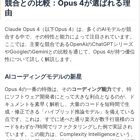
競合との比較：Opus 4が選ばれる理
由
Claude Opus 4（以下Opus 4）は、多くのAIモデルが競
合する中で、その特性と能力によって注目されています。
ここでは、主要な競合であるOpenAIのChatGPTシリーズ
やGoogleのGeminiとの比較を通じて、Opus 4が持つ優位
性について詳しく解説します。
AIコーディングモデルの新星
Opus 4の一番の特徴は、その
コーディング能力
です。特
にソフトウェア開発者にとって大きな利点となるのが、ド
キュメントを素早く解析し、大量のコードを短時間で生
成・修正できる「ハイブリッド推論モデル」を備えている
点です。これは、すでに述べた通り楽天が数千行規模のコ
ードをわずか7時間でリファクタリングした例で実証され
ています。この能力は、Complexity Intelligenceという、